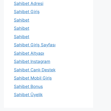
Sahibet Adresi
Sahibet Giriş
Sahibet
Sahibet
Sahibet
Sahibet Giriş Sayfası
Sahibet Altyapı
Sahibet Instagram
Sahibet Canlı Destek
Sahibet Mobil Giriş
Sahibet Bonus
Sahibet Üyelik