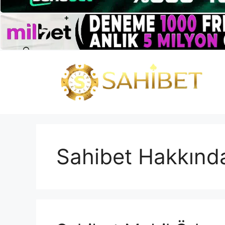
İçeriğe
atla
Sahibet Hakkında 