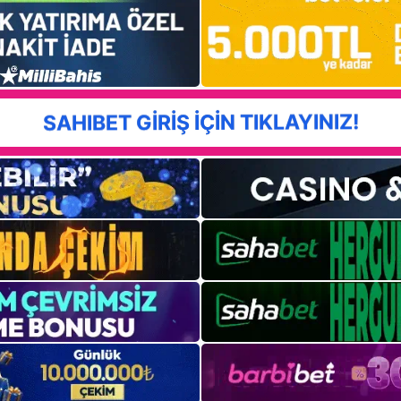
SAHIBET GİRİŞ İÇİN TIKLAYINIZ!