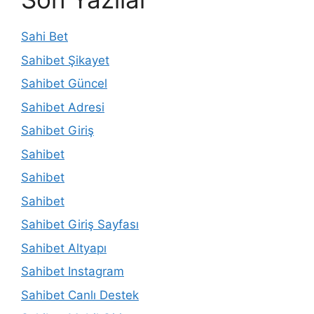
Sahi Bet
Sahibet Şikayet
Sahibet Güncel
Sahibet Adresi
Sahibet Giriş
Sahibet
Sahibet
Sahibet
Sahibet Giriş Sayfası
Sahibet Altyapı
Sahibet Instagram
Sahibet Canlı Destek