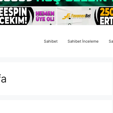
Sahibet
Sahibet İnceleme
Sa
fa