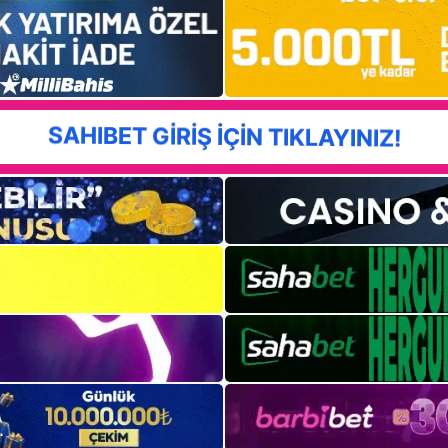
SAHIBET GİRİŞ İÇİN TIKLAYINIZ!