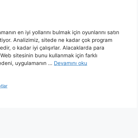
manın en iyi yollarını bulmak için oyunlarını satın
stiyor. Analizimiz, sitede ne kadar çok program
r, o kadar iyi çalışırlar. Alacaklarda para
Web sitesinin bunu kullanmak için farklı
nedeni, uygulamanın …
Devamını oku
tlar