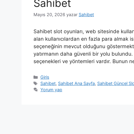
Sahibet
Mayıs 20, 2026
yazar
Sahibet
Sahibet slot oyunları, web sitesinde kullan
alan kullanıcılardan en fazla para almak i
seçeneğinin mevcut olduğunu göstermektedi
yatırmanın daha güvenli bir yolu bulundu. 
seçenekleri ve yöntemleri vardır. Bunun 
Kategoriler
Giriş
Etiketler
Sahibet
,
Sahibet Ana Sayfa
,
Sahibet Güncel Slo
Yorum yap