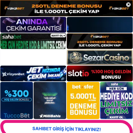
×
SAHIBET GİRİŞ İÇİN TIKLAYINIZ!