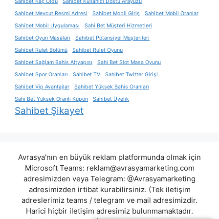
Sahibet Kaç Oldu
Sahibet Kullanıcı Dostu Arayüzü
Sahibet Mevcut Resmi Adresi
Sahibet Mobil Giriş
Sahibet Mobil Oranlar
Sahibet Mobil Uygulaması
Sahi Bet Müşteri Hizmetleri
Sahibet Oyun Masaları
Sahibet Potansiyel Müşterileri
Sahibet Rulet Bölümü
Sahibet Rulet Oyunu
Sahibet Sağlam Bahis Altyapısı
Sahi Bet Slot Masa Oyunu
Sahibet Spor Oranları
Sahibet TV
Sahibet Twitter Girişi
Sahibet Vip Avantajlar
Sahibet Yüksek Bahis Oranları
Sahi Bet Yüksek Oranlı Kupon
Sahibet Üyelik
Sahibet Şikayet
Avrasya'nın en büyük reklam platformunda olmak için
Microsoft Teams:
reklam@avrasyamarketing.com
adresimizden veya Telegram: @Avrasyamarketing
adresimizden irtibat kurabilirsiniz. (Tek iletişim
adreslerimiz teams / telegram ve mail adresimizdir.
Harici hiçbir iletişim adresimiz bulunmamaktadır.