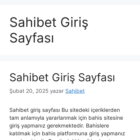
Sahibet Giriş
Sayfası
Sahibet Giriş Sayfası
Şubat 20, 2025
yazar
Sahibet
Sahibet giriş sayfası Bu sitedeki içeriklerden
tam anlamıyla yararlanmak için bahis sitesine
giriş yapmanız gerekmektedir. Bahislere
katılmak için bahis platformuna giriş yapmanız