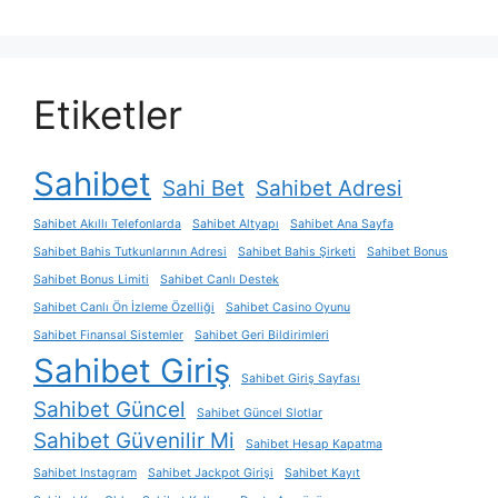
Etiketler
Sahibet
Sahi Bet
Sahibet Adresi
Sahibet Akıllı Telefonlarda
Sahibet Altyapı
Sahibet Ana Sayfa
Sahibet Bahis Tutkunlarının Adresi
Sahibet Bahis Şirketi
Sahibet Bonus
Sahibet Bonus Limiti
Sahibet Canlı Destek
Sahibet Canlı Ön İzleme Özelliği
Sahibet Casino Oyunu
Sahibet Finansal Sistemler
Sahibet Geri Bildirimleri
Sahibet Giriş
Sahibet Giriş Sayfası
Sahibet Güncel
Sahibet Güncel Slotlar
Sahibet Güvenilir Mi
Sahibet Hesap Kapatma
Sahibet Instagram
Sahibet Jackpot Girişi
Sahibet Kayıt