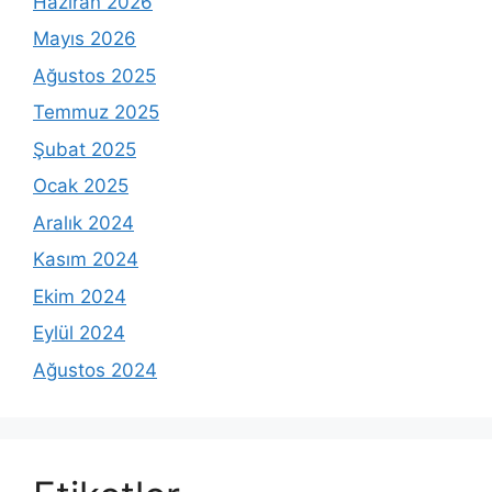
Haziran 2026
Mayıs 2026
Ağustos 2025
Temmuz 2025
Şubat 2025
Ocak 2025
Aralık 2024
Kasım 2024
Ekim 2024
Eylül 2024
Ağustos 2024