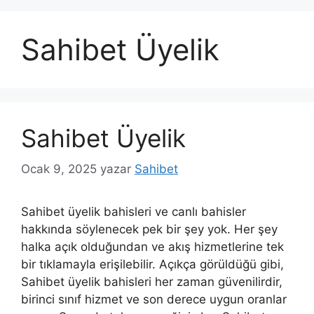
Sahibet Üyelik
Sahibet Üyelik
Ocak 9, 2025
yazar
Sahibet
Sahibet üyelik bahisleri ve canlı bahisler
hakkında söylenecek pek bir şey yok. Her şey
halka açık olduğundan ve akış hizmetlerine tek
bir tıklamayla erişilebilir. Açıkça görüldüğü gibi,
Sahibet üyelik bahisleri her zaman güvenilirdir,
birinci sınıf hizmet ve son derece uygun oranlar