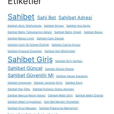
Etiketler
Sahibet
Sahi Bet
Sahibet Adresi
Sahibet Akıllı Telefonlarda
Sahibet Altyapı
Sahibet Ana Sayfa
Sahibet Bahis Tutkunlarının Adresi
Sahibet Bahis Şirketi
Sahibet Bonus
Sahibet Bonus Limiti
Sahibet Canlı Destek
Sahibet Canlı Ön İzleme Özelliği
Sahibet Casino Oyunu
Sahibet Finansal Sistemler
Sahibet Geri Bildirimleri
Sahibet Giriş
Sahibet Giriş Sayfası
Sahibet Güncel
Sahibet Güncel Slotlar
Sahibet Güvenilir Mi
Sahibet Hesap Kapatma
Sahibet Instagram
Sahibet Jackpot Girişi
Sahibet Kayıt
Sahibet Kaç Oldu
Sahibet Kullanıcı Dostu Arayüzü
Sahibet Mevcut Resmi Adresi
Sahibet Mobil Giriş
Sahibet Mobil Oranlar
Sahibet Mobil Uygulaması
Sahi Bet Müşteri Hizmetleri
Sahibet Oyun Masaları
Sahibet Potansiyel Müşterileri