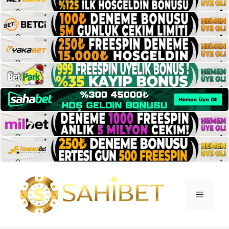
İçeriğe
atla
Menü