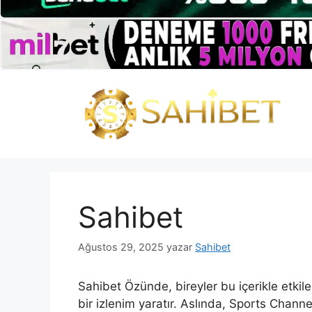
İçeriğe
atla
Sahibet
Ağustos 29, 2025
yazar
Sahibet
Sahibet Özünde, bireyler bu içerikle etki
bir izlenim yaratır. Aslında, Sports Channel