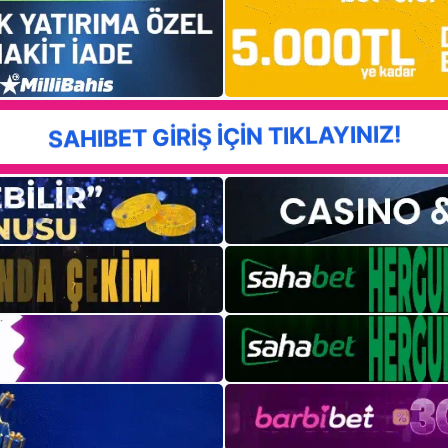
SAHIBET GİRİŞ İÇİN TIKLAYINIZ!