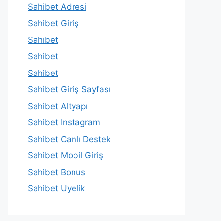
Sahibet Adresi
Sahibet Giriş
Sahibet
Sahibet
Sahibet
Sahibet Giriş Sayfası
Sahibet Altyapı
Sahibet Instagram
Sahibet Canlı Destek
Sahibet Mobil Giriş
Sahibet Bonus
Sahibet Üyelik