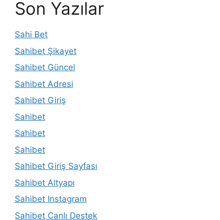
Son Yazılar
Sahi Bet
Sahibet Şikayet
Sahibet Güncel
Sahibet Adresi
Sahibet Giriş
Sahibet
Sahibet
Sahibet
Sahibet Giriş Sayfası
Sahibet Altyapı
Sahibet Instagram
Sahibet Canlı Destek