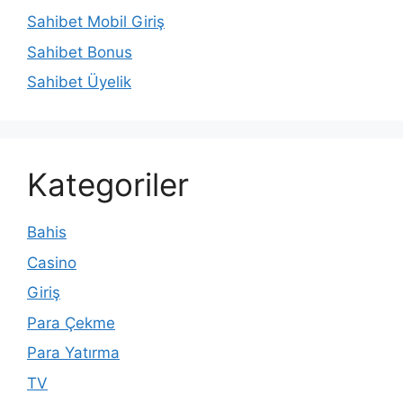
Sahibet Mobil Giriş
Sahibet Bonus
Sahibet Üyelik
Kategoriler
Bahis
Casino
Giriş
Para Çekme
Para Yatırma
TV