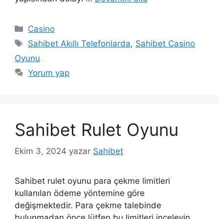
Kategoriler
Casino
Etiketler
Sahibet Akıllı Telefonlarda
,
Sahibet Casino
Oyunu
Yorum yap
Sahibet Rulet Oyunu
Ekim 3, 2024
yazar
Sahibet
Sahibet rulet oyunu para çekme limitleri
kullanılan ödeme yöntemine göre
değişmektedir. Para çekme talebinde
bulunmadan önce lütfen bu limitleri inceleyin.