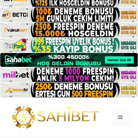
İçeriğe
atla
Menü