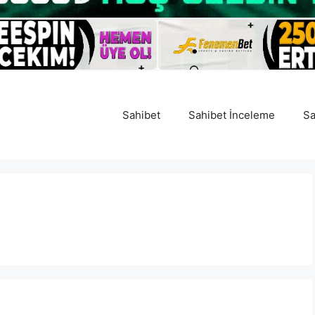
Sahibet
Sahibet İnceleme
Sa