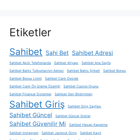
Etiketler
Sahibet
Sahi Bet
Sahibet Adresi
Sahibet Akıllı Telefonlarda
Sahibet Altyapı
Sahibet Ana Sayfa
Sahibet Bahis Tutkunlarının Adresi
Sahibet Bahis Şirketi
Sahibet Bonus
Sahibet Bonus Limiti
Sahibet Canlı Destek
Sahibet Canlı Ön İzleme Özelliği
Sahibet Casino Oyunu
Sahibet Finansal Sistemler
Sahibet Geri Bildirimleri
Sahibet Giriş
Sahibet Giriş Sayfası
Sahibet Güncel
Sahibet Güncel Slotlar
Sahibet Güvenilir Mi
Sahibet Hesap Kapatma
Sahibet Instagram
Sahibet Jackpot Girişi
Sahibet Kayıt