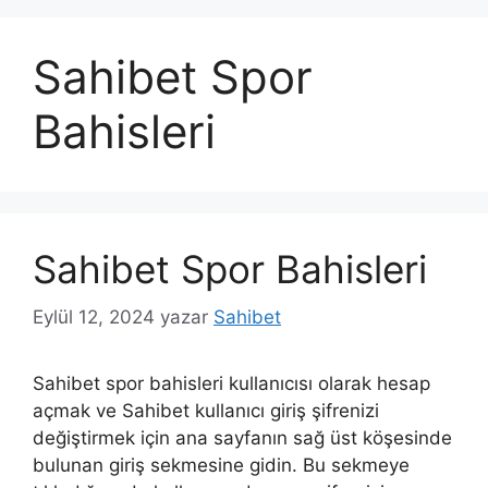
Sahibet Spor
Bahisleri
Sahibet Spor Bahisleri
Eylül 12, 2024
yazar
Sahibet
Sahibet spor bahisleri kullanıcısı olarak hesap
açmak ve Sahibet kullanıcı giriş şifrenizi
değiştirmek için ana sayfanın sağ üst köşesinde
bulunan giriş sekmesine gidin. Bu sekmeye