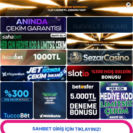
×
SAHIBET GİRİŞ İÇİN TIKLAYINIZ!