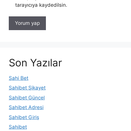
tarayıcıya kaydedilsin.
Son Yazılar
Sahi Bet
Sahibet Şikayet
Sahibet Güncel
Sahibet Adresi
Sahibet Giriş
Sahibet