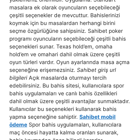
masalara ek olarak oyuncuların seçebileceği
çeşitli seçenekler de mevcuttur. Bahislerinizi
koymak için bu masalardan herhangi birini
seçme özgürlüğüne sahipsiniz. Sahibet poker
programı oyuncuların seçebileceği çeşitli bahis
seçenekleri sunar. Texas hold’em, omaha
hold’em ve omahari dahil olmak üzere çeşitli
oyun türleri vardır. Oyun ayarlarında masa açma
seçeneğine erişemezsiniz.
Sahibet giriş url
bilgileri
Açık masalarda oturmayı tercih
edebilirsiniz. Bu bahis sitesi, kullanıcılara spor
bahis uygulamaları ve canlı bahis özellikleri
dahil olmak üzere çeşitli avantajlar sunmaktadır.
Kullanıcılar bu seçenekleri kullanarak bahis
yapma seçeneğine sahiptir.
Sahibet mobil
ödeme
Spor bahis uygulamaları, kullanıcılara
maç öncesi hayatta kalma oranları sunarak,