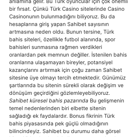
anlamına gelir. Bu Türk oyuncular için çok önemli
bir fırsat. Çünkü Türk Casino sitelerinde Casino
Casinonunın bulunmadığını biliyoruz. Bu da
hesaplarına giriş yapan Sahibet sayısının
artmasına neden oldu. Bunun tersine, Türk
bahis siteleri, özellikle futbol alanında, spor
bahisleri sunmasına rağmen verdikleri
oranlardan pek memnun değiller. İstenilen bahis
oranlarına ulaşamayan bireyler, potansiyel
kazançlarını artırmak için çoğu zaman Sahibet
sitesine üye olmayı tercih etmektedir. Günümüz
şartlarında bu sitenin sürekli olarak değişim ve
dönüşüm geçirdiğini gözlemleyebiliyoruz.
Sahibet küresel bahis pazarında
Bu gelişmenin
temel nedenlerinden biri elbette sitenin
sağladığı ek faydalardır. Bonus fikrinin Türk
bahis piyasasında pek güçlü olmadığının
bilincindeyiz. Sahibet bu durumu daha görsel