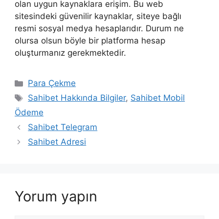
olan uygun kaynaklara erişim. Bu web
sitesindeki güvenilir kaynaklar, siteye bağlı
resmi sosyal medya hesaplarıdır. Durum ne
olursa olsun böyle bir platforma hesap
oluşturmanız gerekmektedir.
Kategoriler
Para Çekme
Etiketler
Sahibet Hakkında Bilgiler
,
Sahibet Mobil
Ödeme
Sahibet Telegram
Sahibet Adresi
Yorum yapın