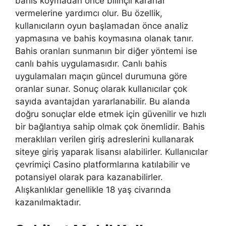
bahis koymadan önce bilinçli kararlar
vermelerine yardımcı olur. Bu özellik,
kullanıcıların oyun başlamadan önce analiz
yapmasına ve bahis koymasına olanak tanır.
Bahis oranları sunmanın bir diğer yöntemi ise
canlı bahis uygulamasıdır. Canlı bahis
uygulamaları maçın güncel durumuna göre
oranlar sunar. Sonuç olarak kullanıcılar çok
sayıda avantajdan yararlanabilir. Bu alanda
doğru sonuçlar elde etmek için güvenilir ve hızlı
bir bağlantıya sahip olmak çok önemlidir. Bahis
meraklıları verilen giriş adreslerini kullanarak
siteye giriş yaparak lisansı alabilirler. Kullanıcılar
çevrimiçi Casino platformlarına katılabilir ve
potansiyel olarak para kazanabilirler.
Alışkanlıklar genellikle 18 yaş civarında
kazanılmaktadır.