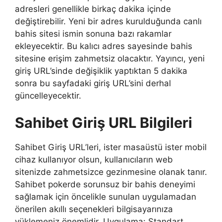
adresleri genellikle birkaç dakika içinde
değiştirebilir. Yeni bir adres kurulduğunda canlı
bahis sitesi ismin sonuna bazı rakamlar
ekleyecektir. Bu kalıcı adres sayesinde bahis
sitesine erişim zahmetsiz olacaktır. Yayıncı, yeni
giriş URL’sinde değişiklik yaptıktan 5 dakika
sonra bu sayfadaki giriş URL’sini derhal
güncelleyecektir.
Sahibet Giriş URL Bilgileri
Sahibet Giriş URL’leri, ister masaüstü ister mobil
cihaz kullanıyor olsun, kullanıcıların web
sitenizde zahmetsizce gezinmesine olanak tanır.
Sahibet pokerde sorunsuz bir bahis deneyimi
sağlamak için öncelikle sunulan uygulamadan
önerilen akıllı seçenekleri bilgisayarınıza
yüklemeniz önemlidir. Uygulama: Standart