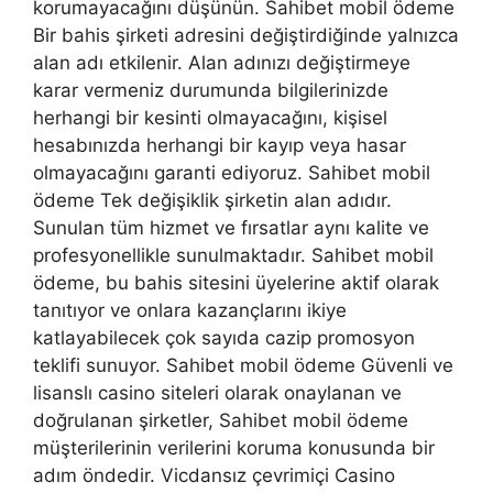
korumayacağını düşünün. Sahibet mobil ödeme
Bir bahis şirketi adresini değiştirdiğinde yalnızca
alan adı etkilenir. Alan adınızı değiştirmeye
karar vermeniz durumunda bilgilerinizde
herhangi bir kesinti olmayacağını, kişisel
hesabınızda herhangi bir kayıp veya hasar
olmayacağını garanti ediyoruz. Sahibet mobil
ödeme Tek değişiklik şirketin alan adıdır.
Sunulan tüm hizmet ve fırsatlar aynı kalite ve
profesyonellikle sunulmaktadır. Sahibet mobil
ödeme, bu bahis sitesini üyelerine aktif olarak
tanıtıyor ve onlara kazançlarını ikiye
katlayabilecek çok sayıda cazip promosyon
teklifi sunuyor. Sahibet mobil ödeme Güvenli ve
lisanslı casino siteleri olarak onaylanan ve
doğrulanan şirketler, Sahibet mobil ödeme
müşterilerinin verilerini koruma konusunda bir
adım öndedir. Vicdansız çevrimiçi Casino