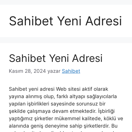
Sahibet Yeni Adresi
Sahibet Yeni Adresi
Kasım 28, 2024
yazar
Sahibet
Sahibet yeni adresi Web sitesi aktif olarak
yayına alınmış olup, farklı altyapı sağlayıcılarla
yapılan işbirlikleri sayesinde sorunsuz bir
şekilde çalışmaya devam etmektedir. İşbirliği
yaptığımız şirketler mükemmel kalitede, köklü ve
alanında geniş deneyime sahip şirketlerdir. Bu