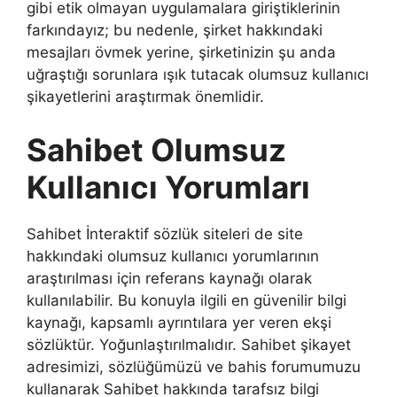
gibi etik olmayan uygulamalara giriştiklerinin
farkındayız; bu nedenle, şirket hakkındaki
mesajları övmek yerine, şirketinizin şu anda
uğraştığı sorunlara ışık tutacak olumsuz kullanıcı
şikayetlerini araştırmak önemlidir.
Sahibet Olumsuz
Kullanıcı Yorumları
Sahibet İnteraktif sözlük siteleri de site
hakkındaki olumsuz kullanıcı yorumlarının
araştırılması için referans kaynağı olarak
kullanılabilir. Bu konuyla ilgili en güvenilir bilgi
kaynağı, kapsamlı ayrıntılara yer veren ekşi
sözlüktür. Yoğunlaştırılmalıdır. Sahibet şikayet
adresimizi, sözlüğümüzü ve bahis forumumuzu
kullanarak Sahibet hakkında tarafsız bilgi