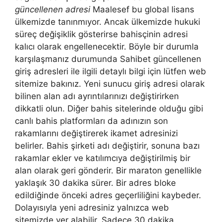
güncellenen adresi
Maalesef bu global lisans
ülkemizde tanınmıyor. Ancak ülkemizde hukuki
süreç değişiklik gösterirse bahisçinin adresi
kalıcı olarak engellenecektir. Böyle bir durumla
karşılaşmanız durumunda Sahibet güncellenen
giriş adresleri ile ilgili detaylı bilgi için lütfen web
sitemize bakınız. Yeni sunucu giriş adresi olarak
bilinen alan adı ayrıntılarınızı değiştirirken
dikkatli olun. Diğer bahis sitelerinde olduğu gibi
canlı bahis platformları da adınızın son
rakamlarını değiştirerek ikamet adresinizi
belirler. Bahis şirketi adı değiştirir, sonuna bazı
rakamlar ekler ve katılımcıya değiştirilmiş bir
alan olarak geri gönderir. Bir maraton genellikle
yaklaşık 30 dakika sürer. Bir adres bloke
edildiğinde önceki adres geçerliliğini kaybeder.
Dolayısıyla yeni adresiniz yalnızca web
sitemizde yer alabilir. Sadece 30 dakika