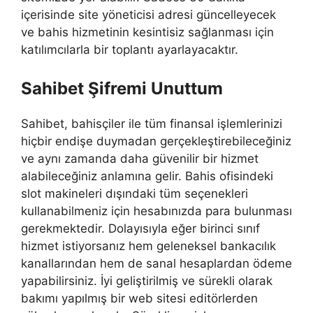
içerisinde site yöneticisi adresi güncelleyecek
ve bahis hizmetinin kesintisiz sağlanması için
katılımcılarla bir toplantı ayarlayacaktır.
Sahibet Şifremi Unuttum
Sahibet, bahisçiler ile tüm finansal işlemlerinizi
hiçbir endişe duymadan gerçekleştirebileceğiniz
ve aynı zamanda daha güvenilir bir hizmet
alabileceğiniz anlamına gelir. Bahis ofisindeki
slot makineleri dışındaki tüm seçenekleri
kullanabilmeniz için hesabınızda para bulunması
gerekmektedir. Dolayısıyla eğer birinci sınıf
hizmet istiyorsanız hem geleneksel bankacılık
kanallarından hem de sanal hesaplardan ödeme
yapabilirsiniz. İyi geliştirilmiş ve sürekli olarak
bakımı yapılmış bir web sitesi editörlerden