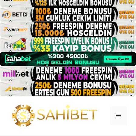
İçeriğe
atla
Menü