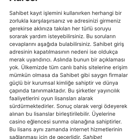
Sahibet kayıt işlemini kullanırken herhangi bir
zorlukla karşılaşırsanız ve adresinizi girmeniz
gerekirse aklınıza takılan her türlü soruyu
sorarak yardım isteyebilirsiniz. Bu soruların
cevaplarını aşağıda bulabilirsiniz. Sahibet giriş
adresinin kapatılmasının nedeni ise oldukça
merak uyandırıcı. Aslında bunun bir açıklaması
yok. Ülkemizde tüm canlı bahis sitelerine erişim
mümkün olmasa da Sahibet gibi saygın firmalar
güçlü bir kurumsal kimliğe sahiptir ve dünya
çapında tanınmaktadır. Bu şirketler yayıncılık
faaliyetlerini oyun lisansları alarak
sürdürmektedirler. Sonuç olarak vergi ödeyerek
alınan bu lisanslar birleştirilebilir. Üyelerine
casino eğlencesi sunma olanağına sahiptirler.
Bu lisans aynı zamanda internet hizmetlerinin
sağlanması için de geçerlidir.
Sahibet